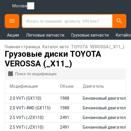
Москва
Акции
Легковые запчасти
Грузовые запчасти
Китайс
Главная страница
Каталог авто
TOYOTA
VEROSSA (_X11_)
Грузовые диски TOYOTA
VEROSSA (_X11_)
Модификация
Объем
Двигатель
2.0 VVTi (GX110)
1988
Бензиновый двигатель
2.0 VVTi 4WD (GX115)
1988
Бензиновый двигатель
2.5 VVTi (JZX110)
2491
Бензиновый двигатель
2.5 VVTi (JZX110)
2491
Бензиновый двигатель