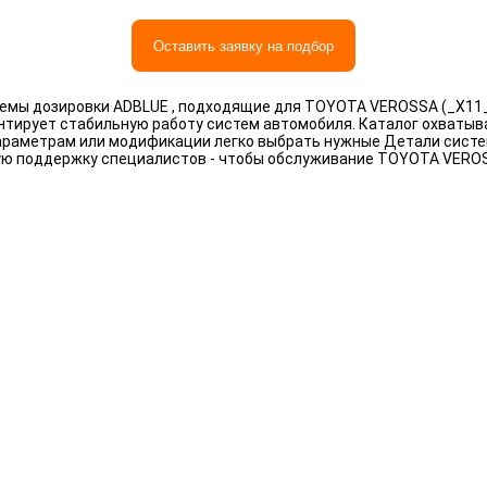
Оставить заявку на подбор
мы дозировки ADBLUE , подходящие для TOYOTA VEROSSA (_X11_)
антирует стабильную работу систем автомобиля. Каталог охваты
, параметрам или модификации легко выбрать нужные Детали сис
ную поддержку специалистов - чтобы обслуживание TOYOTA VERO