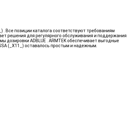
 . Все позиции каталога соответствуют требованиям
вает решения для регулярного обслуживания и поддержания
темы дозировки ADBLUE . ARMTEK обеспечивает выгодные
SSA (_X11_) оставалось простым и надежным.