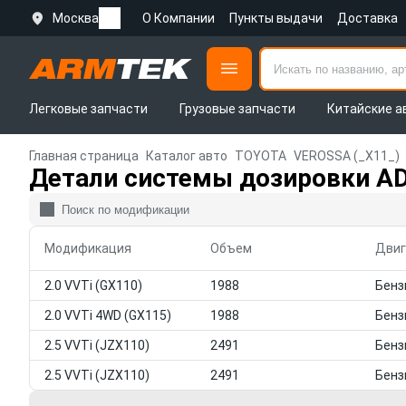
Москва
О Компании
Пункты выдачи
Доставка
Легковые запчасти
Грузовые запчасти
Китайские а
Главная страница
Каталог авто
TOYOTA
VEROSSA (_X11_)
Детали системы дозировки A
Модификация
Объем
Двиг
2.0 VVTi (GX110)
1988
2.0 VVTi 4WD (GX115)
1988
2.5 VVTi (JZX110)
2491
2.5 VVTi (JZX110)
2491