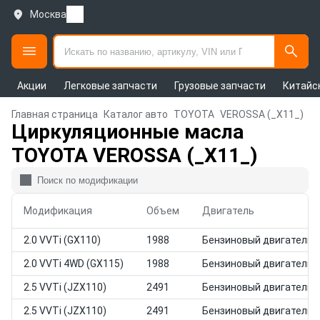
Москва
Акции
Легковые запчасти
Грузовые запчасти
Китайс
Главная страница
Каталог авто
TOYOTA
VEROSSA (_X11_)
Циркуляционные масла
TOYOTA VEROSSA (_X11_)
Модификация
Объем
Двигатель
2.0 VVTi (GX110)
1988
Бензиновый двигатель
2.0 VVTi 4WD (GX115)
1988
Бензиновый двигатель
2.5 VVTi (JZX110)
2491
Бензиновый двигатель
2.5 VVTi (JZX110)
2491
Бензиновый двигатель