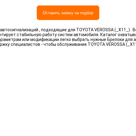
Оставить заявку на подбор
автосигнализаций , подходящие для TOYOTA VEROSSA (_X11_) . В
антирует стабильную работу систем автомобиля. Каталог охваты
 параметрам или модификации легко выбрать нужные Брелоки для
ержку специалистов - чтобы обслуживание TOYOTA VEROSSA (_X1