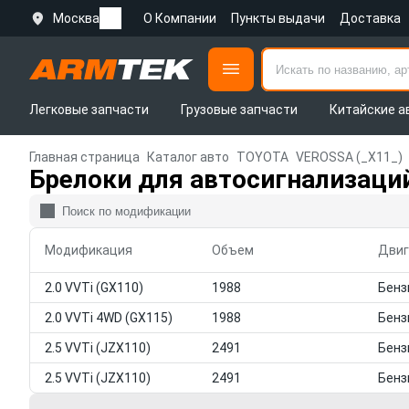
Москва
О Компании
Пункты выдачи
Доставка
Легковые запчасти
Грузовые запчасти
Китайские а
Главная страница
Каталог авто
TOYOTA
VEROSSA (_X11_)
Брелоки для автосигнализаци
Модификация
Объем
Двиг
2.0 VVTi (GX110)
1988
2.0 VVTi 4WD (GX115)
1988
2.5 VVTi (JZX110)
2491
2.5 VVTi (JZX110)
2491