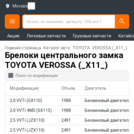
Москва
Акции
Легковые запчасти
Грузовые запчасти
Китайс
Главная страница
Каталог авто
TOYOTA
VEROSSA (_X11_)
Брелоки центрального замка
TOYOTA VEROSSA (_X11_)
Модификация
Объем
Двигатель
2.0 VVTi (GX110)
1988
Бензиновый двигатель
2.0 VVTi 4WD (GX115)
1988
Бензиновый двигатель
2.5 VVTi (JZX110)
2491
Бензиновый двигатель
2.5 VVTi (JZX110)
2491
Бензиновый двигатель