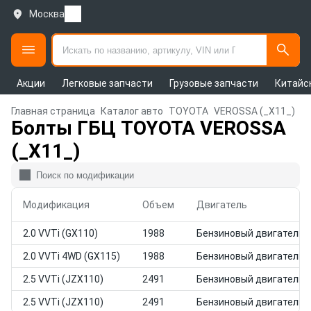
Москва
Акции
Легковые запчасти
Грузовые запчасти
Китайс
Главная страница
Каталог авто
TOYOTA
VEROSSA (_X11_)
Болты ГБЦ TOYOTA VEROSSA
(_X11_)
Модификация
Объем
Двигатель
2.0 VVTi (GX110)
1988
Бензиновый двигатель
2.0 VVTi 4WD (GX115)
1988
Бензиновый двигатель
2.5 VVTi (JZX110)
2491
Бензиновый двигатель
2.5 VVTi (JZX110)
2491
Бензиновый двигатель