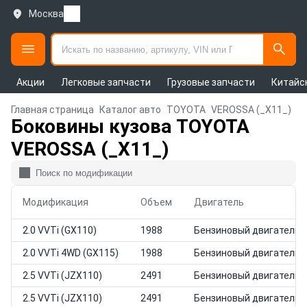
Москва
Акции
Легковые запчасти
Грузовые запчасти
Китайс
Главная страница
Каталог авто
TOYOTA
VEROSSA (_X11_)
Боковины кузова TOYOTA
VEROSSA (_X11_)
Модификация
Объем
Двигатель
2.0 VVTi (GX110)
1988
Бензиновый двигатель
2.0 VVTi 4WD (GX115)
1988
Бензиновый двигатель
2.5 VVTi (JZX110)
2491
Бензиновый двигатель
2.5 VVTi (JZX110)
2491
Бензиновый двигатель