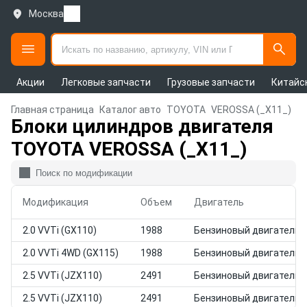
Москва
Акции
Легковые запчасти
Грузовые запчасти
Китайс
Главная страница
Каталог авто
TOYOTA
VEROSSA (_X11_)
Блоки цилиндров двигателя
TOYOTA VEROSSA (_X11_)
Модификация
Объем
Двигатель
2.0 VVTi (GX110)
1988
Бензиновый двигатель
2.0 VVTi 4WD (GX115)
1988
Бензиновый двигатель
2.5 VVTi (JZX110)
2491
Бензиновый двигатель
2.5 VVTi (JZX110)
2491
Бензиновый двигатель