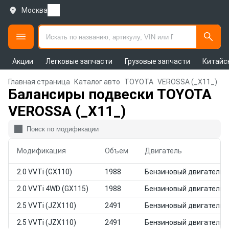
Москва
Акции
Легковые запчасти
Грузовые запчасти
Китайс
Главная страница
Каталог авто
TOYOTA
VEROSSA (_X11_)
Балансиры подвески TOYOTA
VEROSSA (_X11_)
Модификация
Объем
Двигатель
2.0 VVTi (GX110)
1988
Бензиновый двигатель
2.0 VVTi 4WD (GX115)
1988
Бензиновый двигатель
2.5 VVTi (JZX110)
2491
Бензиновый двигатель
2.5 VVTi (JZX110)
2491
Бензиновый двигатель