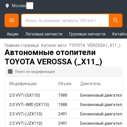
Москва
Акции
Легковые запчасти
Грузовые запчасти
Китайс
Главная страница
Каталог авто
TOYOTA
VEROSSA (_X11_)
Автономные отопители
TOYOTA VEROSSA (_X11_)
Модификация
Объем
Двигатель
2.0 VVTi (GX110)
1988
Бензиновый двигатель
2.0 VVTi 4WD (GX115)
1988
Бензиновый двигатель
2.5 VVTi (JZX110)
2491
Бензиновый двигатель
2.5 VVTi (JZX110)
2491
Бензиновый двигатель