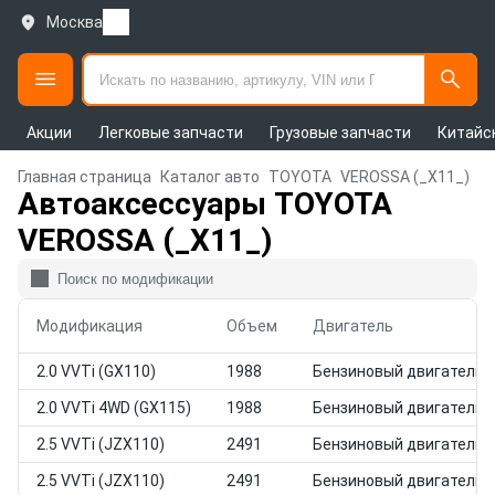
Москва
Акции
Легковые запчасти
Грузовые запчасти
Китайс
Главная страница
Каталог авто
TOYOTA
VEROSSA (_X11_)
Автоаксессуары TOYOTA
VEROSSA (_X11_)
Модификация
Объем
Двигатель
2.0 VVTi (GX110)
1988
Бензиновый двигатель
2.0 VVTi 4WD (GX115)
1988
Бензиновый двигатель
2.5 VVTi (JZX110)
2491
Бензиновый двигатель
2.5 VVTi (JZX110)
2491
Бензиновый двигатель