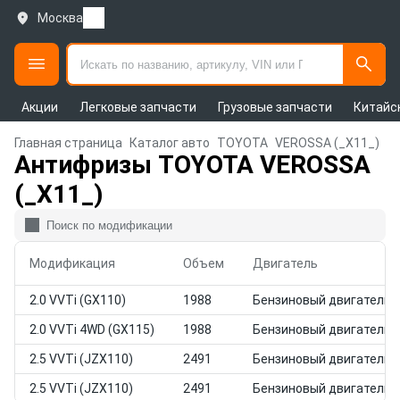
Москва
Акции
Легковые запчасти
Грузовые запчасти
Китайс
Главная страница
Каталог авто
TOYOTA
VEROSSA (_X11_)
Антифризы TOYOTA VEROSSA
(_X11_)
Модификация
Объем
Двигатель
2.0 VVTi (GX110)
1988
Бензиновый двигатель
2.0 VVTi 4WD (GX115)
1988
Бензиновый двигатель
2.5 VVTi (JZX110)
2491
Бензиновый двигатель
2.5 VVTi (JZX110)
2491
Бензиновый двигатель