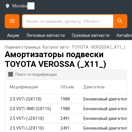
Москва
Акции
Легковые запчасти
Грузовые запчасти
Китайс
Главная страница
Каталог авто
TOYOTA
VEROSSA (_X11_)
Амортизаторы подвески
TOYOTA VEROSSA (_X11_)
Модификация
Объем
Двигатель
2.0 VVTi (GX110)
1988
Бензиновый двигатель
2.0 VVTi 4WD (GX115)
1988
Бензиновый двигатель
2.5 VVTi (JZX110)
2491
Бензиновый двигатель
2.5 VVTi (JZX110)
2491
Бензиновый двигатель