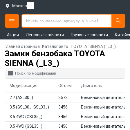
Москва
Акции
Легковые запчасти
Грузовые запчасти
Китайс
Главная страница
Каталог авто
TOYOTA
SIENNA (_L3_)
Замки бензобака TOYOTA
SIENNA (_L3_)
Модификация
Объем
Двигатель
2.7 (ASL30_)
2672
Бензиновый двигатель
3.5 (GSL30_, GSL33_)
3456
Бензиновый двигатель
3.5 4WD (GSL35_)
3456
Бензиновый двигатель
3.5 4WD (GSL35_)
3456
Бензиновый двигатель