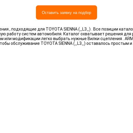
Оставить заявку на подбор
ия , подходящие для TOYOTA SIENNA (_L3_) . Все позиции катал
ную работу систем автомобиля. Каталог охватывает решения для
рам или модификации легко выбрать нужные Вилки сцепления . A
чтобы обслуживание TOYOTA SIENNA (_L3_) оставалось простым и