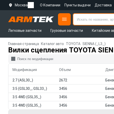
Москва
О Компании
Пункты выдачи
Доставка
Легковые запчасти
Грузовые запчасти
Китайские а
Главная страница
Каталог авто
TOYOTA
SIENNA (_L3_)
Вилки сцепления TOYOTA SIEN
Модификация
Объем
Двиг
2.7 (ASL30_)
2672
3.5 (GSL30_, GSL33_)
3456
3.5 4WD (GSL35_)
3456
3.5 4WD (GSL35_)
3456