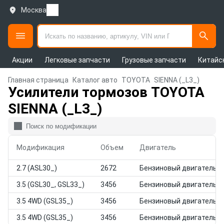
Москва
Акции
Легковые запчасти
Грузовые запчасти
Китайс
Главная страница
Каталог авто
TOYOTA
SIENNA (_L3_)
Усилители тормозов TOYOTA
SIENNA (_L3_)
Модификация
Объем
Двигатель
2.7 (ASL30_)
2672
Бензиновый двигатель
3.5 (GSL30_, GSL33_)
3456
Бензиновый двигатель
3.5 4WD (GSL35_)
3456
Бензиновый двигатель
3.5 4WD (GSL35_)
3456
Бензиновый двигатель