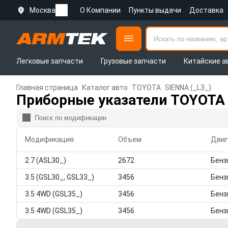
Москва
О Компании
Пункты выдачи
Доставка
Легковые запчасти
Грузовые запчасти
Китайские а
Главная страница
Каталог авто
TOYOTA
SIENNA (_L3_)
Приборные указатели TOYOTA 
Модификация
Объем
Двиг
2.7 (ASL30_)
2672
3.5 (GSL30_, GSL33_)
3456
3.5 4WD (GSL35_)
3456
3.5 4WD (GSL35_)
3456