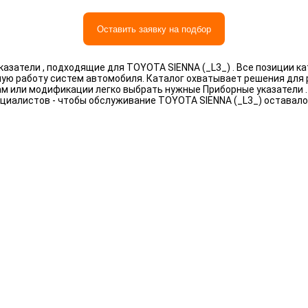
Оставить заявку на подбор
азатели , подходящие для TOYOTA SIENNA (_L3_) . Все позиции к
ную работу систем автомобиля. Каталог охватывает решения для
рам или модификации легко выбрать нужные Приборные указатели 
циалистов - чтобы обслуживание TOYOTA SIENNA (_L3_) оставал