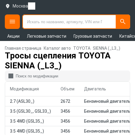
Москва
Акции
Легковые запчасти
Грузовые запчасти
Китайс
Главная страница
Каталог авто
TOYOTA
SIENNA (_L3_)
Тросы сцепления TOYOTA
SIENNA (_L3_)
Модификация
Объем
Двигатель
2.7 (ASL30_)
2672
Бензиновый двигатель
3.5 (GSL30_, GSL33_)
3456
Бензиновый двигатель
3.5 4WD (GSL35_)
3456
Бензиновый двигатель
3.5 4WD (GSL35_)
3456
Бензиновый двигатель