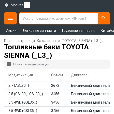
Москва
Акции
Легковые запчасти
Грузовые запчасти
Китайс
Главная страница
Каталог авто
TOYOTA
SIENNA (_L3_)
Топливные баки TOYOTA
SIENNA (_L3_)
Модификация
Объем
Двигатель
2.7 (ASL30_)
2672
Бензиновый двигатель
3.5 (GSL30_, GSL33_)
3456
Бензиновый двигатель
3.5 4WD (GSL35_)
3456
Бензиновый двигатель
3.5 4WD (GSL35_)
3456
Бензиновый двигатель