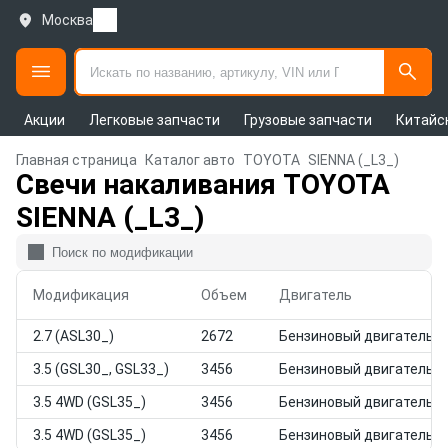
Москва
Акции
Легковые запчасти
Грузовые запчасти
Китайс
Главная страница
Каталог авто
TOYOTA
SIENNA (_L3_)
Свечи накаливания TOYOTA
SIENNA (_L3_)
Модификация
Объем
Двигатель
2.7 (ASL30_)
2672
Бензиновый двигатель
3.5 (GSL30_, GSL33_)
3456
Бензиновый двигатель
3.5 4WD (GSL35_)
3456
Бензиновый двигатель
3.5 4WD (GSL35_)
3456
Бензиновый двигатель