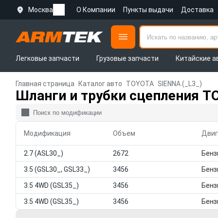
Москва
О Компании
Пункты выдачи
Доставка
Легковые запчасти
Грузовые запчасти
Китайские а
Главная страница
Каталог авто
TOYOTA
SIENNA (_L3_)
Шланги и трубки сцепления T
Модификация
Объем
Двиг
2.7 (ASL30_)
2672
3.5 (GSL30_, GSL33_)
3456
3.5 4WD (GSL35_)
3456
3.5 4WD (GSL35_)
3456