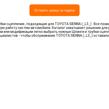
Оставить заявку на подбор
ки сцепления , подходящие для TOYOTA SIENNA (_L3_) . Все поз
ную работу систем автомобиля. Каталог охватывает решения для
рам или модификации легко выбрать нужные Шланги и трубки сцеп
циалистов - чтобы обслуживание TOYOTA SIENNA (_L3_) оставал