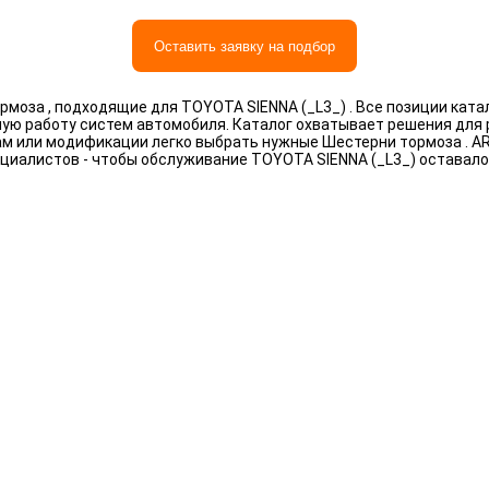
Оставить заявку на подбор
моза , подходящие для TOYOTA SIENNA (_L3_) . Все позиции кат
ную работу систем автомобиля. Каталог охватывает решения для
рам или модификации легко выбрать нужные Шестерни тормоза . 
циалистов - чтобы обслуживание TOYOTA SIENNA (_L3_) оставал