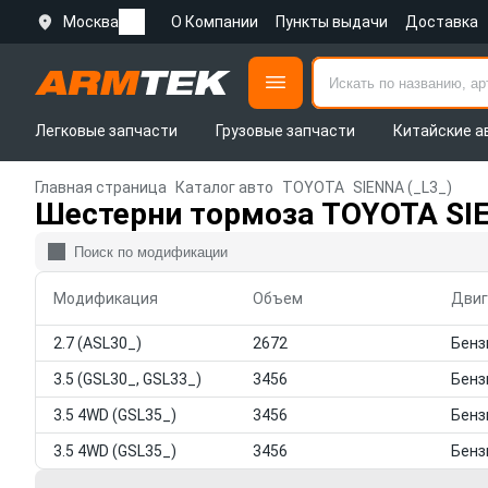
Москва
О Компании
Пункты выдачи
Доставка
Легковые запчасти
Грузовые запчасти
Китайские а
Главная страница
Каталог авто
TOYOTA
SIENNA (_L3_)
Шестерни тормоза TOYOTA SIE
Модификация
Объем
Двиг
2.7 (ASL30_)
2672
3.5 (GSL30_, GSL33_)
3456
3.5 4WD (GSL35_)
3456
3.5 4WD (GSL35_)
3456