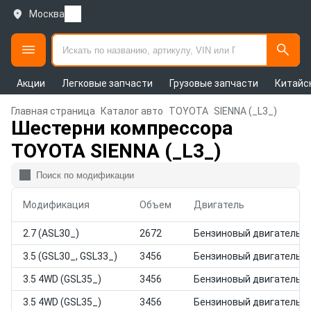
Москва
Акции
Легковые запчасти
Грузовые запчасти
Китайс
Главная страница
Каталог авто
TOYOTA
SIENNA (_L3_)
Шестерни компрессора
TOYOTA SIENNA (_L3_)
Модификация
Объем
Двигатель
2.7 (ASL30_)
2672
Бензиновый двигатель
3.5 (GSL30_, GSL33_)
3456
Бензиновый двигатель
3.5 4WD (GSL35_)
3456
Бензиновый двигатель
3.5 4WD (GSL35_)
3456
Бензиновый двигатель