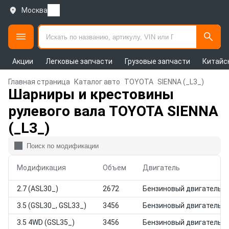
Москва
Акции
Легковые запчасти
Грузовые запчасти
Китайс
Главная страница
Каталог авто
TOYOTA
SIENNA (_L3_)
Шарниры и крестовины
рулевого вала TOYOTA SIENNA
(_L3_)
Модификация
Объем
Двигатель
2.7 (ASL30_)
2672
Бензиновый двигатель
3.5 (GSL30_, GSL33_)
3456
Бензиновый двигатель
3.5 4WD (GSL35_)
3456
Бензиновый двигатель