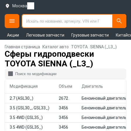
Москва
Акции
Легковые запчасти
Грузовые запчасти
Китайс
Главная страница
Каталог авто
TOYOTA
SIENNA (_L3_)
Сферы гидроподвески
TOYOTA SIENNA (_L3_)
Модификация
Объем
Двигатель
2.7 (ASL30_)
2672
Бензиновый двигатель
3.5 (GSL30_, GSL33_)
3456
Бензиновый двигатель
3.5 4WD (GSL35_)
3456
Бензиновый двигатель
3.5 4WD (GSL35_)
3456
Бензиновый двигатель