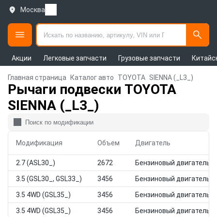
Москва
Акции
Легковые запчасти
Грузовые запчасти
Китайс
Главная страница
Каталог авто
TOYOTA
SIENNA (_L3_)
Рычаги подвески TOYOTA
SIENNA (_L3_)
Модификация
Объем
Двигатель
2.7 (ASL30_)
2672
Бензиновый двигатель
3.5 (GSL30_, GSL33_)
3456
Бензиновый двигатель
3.5 4WD (GSL35_)
3456
Бензиновый двигатель
3.5 4WD (GSL35_)
3456
Бензиновый двигатель