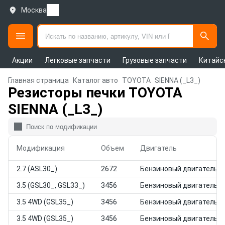
Москва
Акции
Легковые запчасти
Грузовые запчасти
Китайс
Главная страница
Каталог авто
TOYOTA
SIENNA (_L3_)
Резисторы печки TOYOTA
SIENNA (_L3_)
Модификация
Объем
Двигатель
2.7 (ASL30_)
2672
Бензиновый двигатель
3.5 (GSL30_, GSL33_)
3456
Бензиновый двигатель
3.5 4WD (GSL35_)
3456
Бензиновый двигатель
3.5 4WD (GSL35_)
3456
Бензиновый двигатель