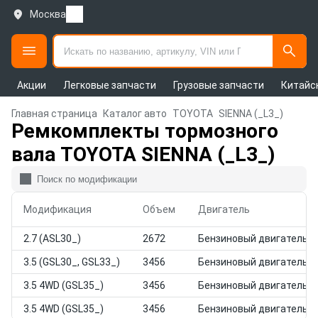
Москва
Акции
Легковые запчасти
Грузовые запчасти
Китайс
Главная страница
Каталог авто
TOYOTA
SIENNA (_L3_)
Ремкомплекты тормозного
вала TOYOTA SIENNA (_L3_)
Модификация
Объем
Двигатель
2.7 (ASL30_)
2672
Бензиновый двигатель
3.5 (GSL30_, GSL33_)
3456
Бензиновый двигатель
3.5 4WD (GSL35_)
3456
Бензиновый двигатель
3.5 4WD (GSL35_)
3456
Бензиновый двигатель