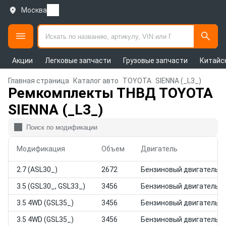
Москва
Акции
Легковые запчасти
Грузовые запчасти
Китайс
Главная страница
Каталог авто
TOYOTA
SIENNA (_L3_)
Ремкомплекты ТНВД TOYOTA
SIENNA (_L3_)
Модификация
Объем
Двигатель
2.7 (ASL30_)
2672
Бензиновый двигатель
3.5 (GSL30_, GSL33_)
3456
Бензиновый двигатель
3.5 4WD (GSL35_)
3456
Бензиновый двигатель
3.5 4WD (GSL35_)
3456
Бензиновый двигатель