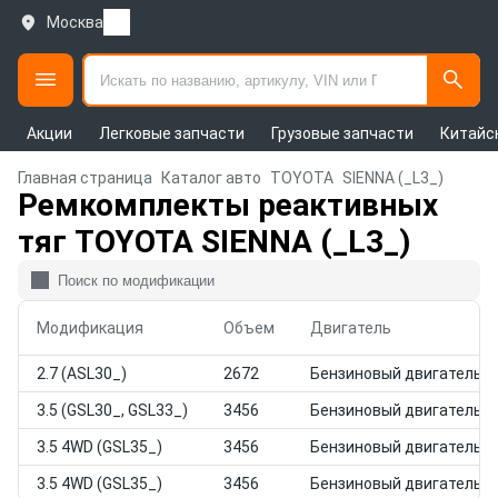
Москва
Акции
Легковые запчасти
Грузовые запчасти
Китайс
Главная страница
Каталог авто
TOYOTA
SIENNA (_L3_)
Ремкомплекты реактивных
тяг TOYOTA SIENNA (_L3_)
Модификация
Объем
Двигатель
2.7 (ASL30_)
2672
Бензиновый двигатель
3.5 (GSL30_, GSL33_)
3456
Бензиновый двигатель
3.5 4WD (GSL35_)
3456
Бензиновый двигатель
3.5 4WD (GSL35_)
3456
Бензиновый двигатель