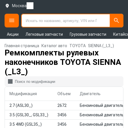
Москва
Акции
Легковые запчасти
Грузовые запчасти
Китайс
Главная страница
Каталог авто
TOYOTA
SIENNA (_L3_)
Ремкомплекты рулевых
наконечников TOYOTA SIENNA
(_L3_)
Модификация
Объем
Двигатель
2.7 (ASL30_)
2672
Бензиновый двигатель
3.5 (GSL30_, GSL33_)
3456
Бензиновый двигатель
3.5 4WD (GSL35_)
3456
Бензиновый двигатель