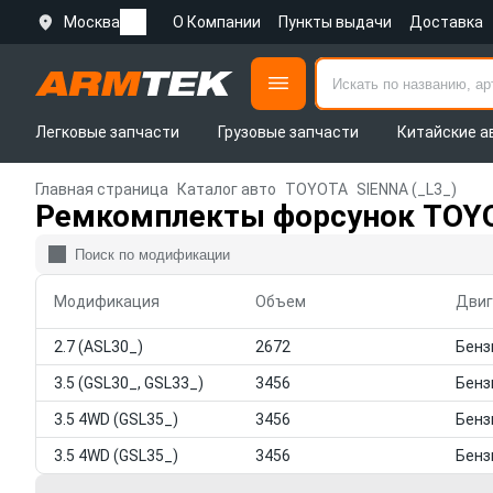
Москва
О Компании
Пункты выдачи
Доставка
Легковые запчасти
Грузовые запчасти
Китайские а
Главная страница
Каталог авто
TOYOTA
SIENNA (_L3_)
Ремкомплекты форсунок TOYO
Модификация
Объем
Двиг
2.7 (ASL30_)
2672
3.5 (GSL30_, GSL33_)
3456
3.5 4WD (GSL35_)
3456
3.5 4WD (GSL35_)
3456