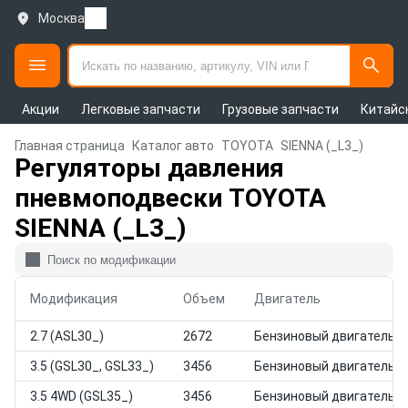
Москва
Акции
Легковые запчасти
Грузовые запчасти
Китайс
Главная страница
Каталог авто
TOYOTA
SIENNA (_L3_)
Регуляторы давления
пневмоподвески TOYOTA
SIENNA (_L3_)
Модификация
Объем
Двигатель
2.7 (ASL30_)
2672
Бензиновый двигатель
3.5 (GSL30_, GSL33_)
3456
Бензиновый двигатель
3.5 4WD (GSL35_)
3456
Бензиновый двигатель