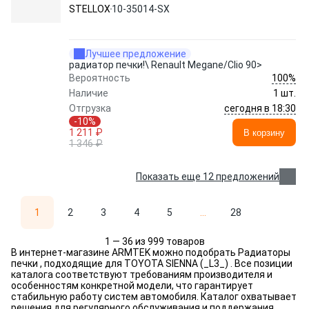
STELLOX
10-35014-SX
Лучшее предложение
радиатор печки!\ Renault Megane/Clio 90>
100%
Вероятность
Наличие
1 шт.
сегодня в 18:30
Отгрузка
-10%
1 211 ₽
В корзину
1 346 ₽
Показать еще 12 предложений
1
2
3
4
5
...
28
1 — 36 из 999 товаров
В интернет-магазине ARMTEK можно подобрать Радиаторы
печки , подходящие для TOYOTA SIENNA (_L3_) . Все позиции
каталога соответствуют требованиям производителя и
особенностям конкретной модели, что гарантирует
стабильную работу систем автомобиля. Каталог охватывает
решения для регулярного обслуживания и поддержания