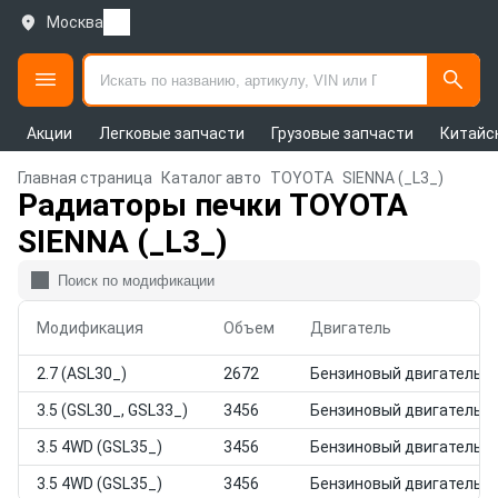
Москва
Акции
Легковые запчасти
Грузовые запчасти
Китайс
Главная страница
Каталог авто
TOYOTA
SIENNA (_L3_)
Радиаторы печки TOYOTA
SIENNA (_L3_)
Модификация
Объем
Двигатель
2.7 (ASL30_)
2672
Бензиновый двигатель
3.5 (GSL30_, GSL33_)
3456
Бензиновый двигатель
3.5 4WD (GSL35_)
3456
Бензиновый двигатель
3.5 4WD (GSL35_)
3456
Бензиновый двигатель