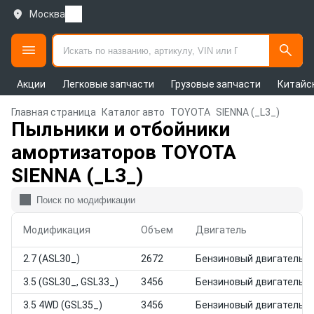
Москва
Акции
Легковые запчасти
Грузовые запчасти
Китайс
Главная страница
Каталог авто
TOYOTA
SIENNA (_L3_)
Пыльники и отбойники
амортизаторов TOYOTA
SIENNA (_L3_)
Модификация
Объем
Двигатель
2.7 (ASL30_)
2672
Бензиновый двигатель
3.5 (GSL30_, GSL33_)
3456
Бензиновый двигатель
3.5 4WD (GSL35_)
3456
Бензиновый двигатель