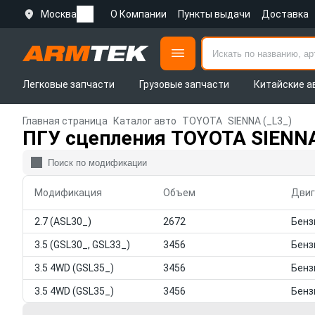
Москва
О Компании
Пункты выдачи
Доставка
Легковые запчасти
Грузовые запчасти
Китайские а
Главная страница
Каталог авто
TOYOTA
SIENNA (_L3_)
ПГУ сцепления TOYOTA SIENNA
Модификация
Объем
Двиг
2.7 (ASL30_)
2672
3.5 (GSL30_, GSL33_)
3456
3.5 4WD (GSL35_)
3456
3.5 4WD (GSL35_)
3456