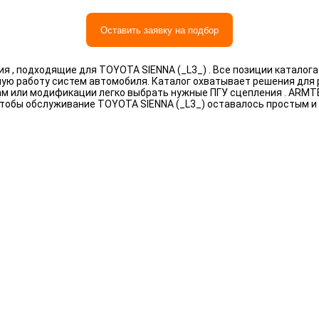
Оставить заявку на подбор
 , подходящие для TOYOTA SIENNA (_L3_) . Все позиции каталог
ную работу систем автомобиля. Каталог охватывает решения для
рам или модификации легко выбрать нужные ПГУ сцепления . ARM
чтобы обслуживание TOYOTA SIENNA (_L3_) оставалось простым и