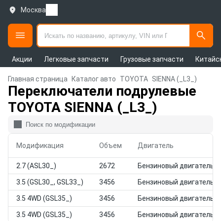
Москва
Акции
Легковые запчасти
Грузовые запчасти
Китайс
Главная страница
Каталог авто
TOYOTA
SIENNA (_L3_)
Переключатели подрулевые
TOYOTA SIENNA (_L3_)
Модификация
Объем
Двигатель
2.7 (ASL30_)
2672
Бензиновый двигатель
3.5 (GSL30_, GSL33_)
3456
Бензиновый двигатель
3.5 4WD (GSL35_)
3456
Бензиновый двигатель
3.5 4WD (GSL35_)
3456
Бензиновый двигатель