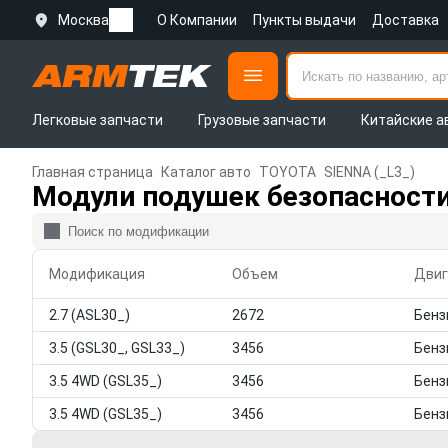
Москва
О Компании
Пункты выдачи
Доставка
Легковые запчасти
Грузовые запчасти
Китайские а
Главная страница
Каталог авто
TOYOTA
SIENNA (_L3_)
Модули подушек безопасности
Модификация
Объем
Двиг
2.7 (ASL30_)
2672
3.5 (GSL30_, GSL33_)
3456
3.5 4WD (GSL35_)
3456
3.5 4WD (GSL35_)
3456