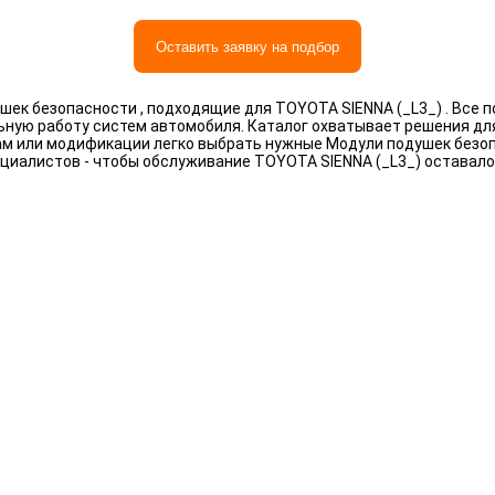
Оставить заявку на подбор
ек безопасности , подходящие для TOYOTA SIENNA (_L3_) . Все 
льную работу систем автомобиля. Каталог охватывает решения дл
рам или модификации легко выбрать нужные Модули подушек безо
циалистов - чтобы обслуживание TOYOTA SIENNA (_L3_) оставал