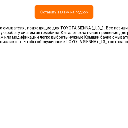
Оставить заявку на подбор
 омывателя , подходящие для TOYOTA SIENNA (_L3_) . Все позиц
ную работу систем автомобиля. Каталог охватывает решения для
рам или модификации легко выбрать нужные Крышки бачка омыват
циалистов - чтобы обслуживание TOYOTA SIENNA (_L3_) оставал