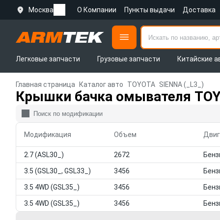
Москва
О Компании
Пункты выдачи
Доставка
Легковые запчасти
Грузовые запчасти
Китайские а
Главная страница
Каталог авто
TOYOTA
SIENNA (_L3_)
Крышки бачка омывателя TOY
Модификация
Объем
Двиг
2.7 (ASL30_)
2672
3.5 (GSL30_, GSL33_)
3456
3.5 4WD (GSL35_)
3456
3.5 4WD (GSL35_)
3456