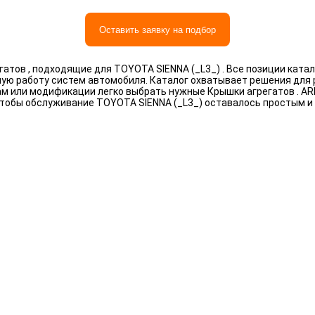
Оставить заявку на подбор
атов , подходящие для TOYOTA SIENNA (_L3_) . Все позиции ката
ную работу систем автомобиля. Каталог охватывает решения для
рам или модификации легко выбрать нужные Крышки агрегатов . 
чтобы обслуживание TOYOTA SIENNA (_L3_) оставалось простым и