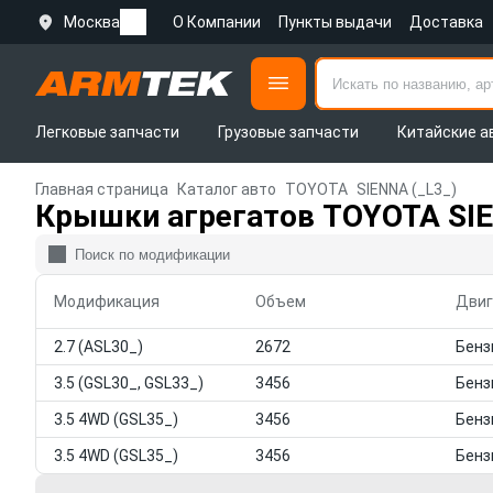
Москва
О Компании
Пункты выдачи
Доставка
Легковые запчасти
Грузовые запчасти
Китайские а
Главная страница
Каталог авто
TOYOTA
SIENNA (_L3_)
Крышки агрегатов TOYOTA SIE
Модификация
Объем
Двиг
2.7 (ASL30_)
2672
3.5 (GSL30_, GSL33_)
3456
3.5 4WD (GSL35_)
3456
3.5 4WD (GSL35_)
3456