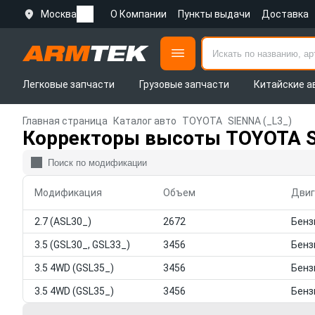
Москва
О Компании
Пункты выдачи
Доставка
Легковые запчасти
Грузовые запчасти
Китайские а
Главная страница
Каталог авто
TOYOTA
SIENNA (_L3_)
Корректоры высоты TOYOTA S
Модификация
Объем
Двиг
2.7 (ASL30_)
2672
3.5 (GSL30_, GSL33_)
3456
3.5 4WD (GSL35_)
3456
3.5 4WD (GSL35_)
3456