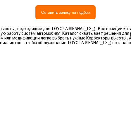
Оставить заявку на подбор
ысоты , подходящие для TOYOTA SIENNA (_L3_) . Все позиции ка
ную работу систем автомобиля. Каталог охватывает решения для
рам или модификации легко выбрать нужные Корректоры высоты .
циалистов - чтобы обслуживание TOYOTA SIENNA (_L3_) оставал