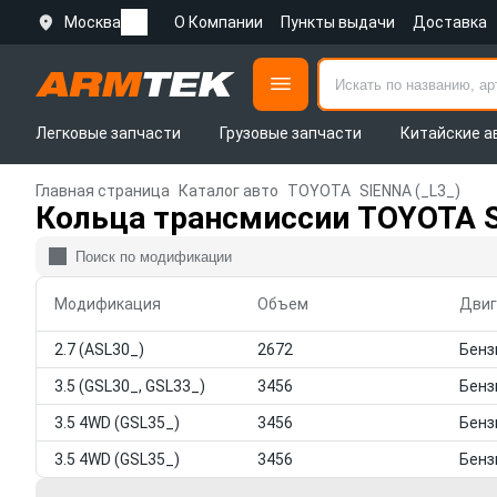
Москва
О Компании
Пункты выдачи
Доставка
Легковые запчасти
Грузовые запчасти
Китайские а
Главная страница
Каталог авто
TOYOTA
SIENNA (_L3_)
Кольца трансмиссии TOYOTA S
Модификация
Объем
Двиг
2.7 (ASL30_)
2672
3.5 (GSL30_, GSL33_)
3456
3.5 4WD (GSL35_)
3456
3.5 4WD (GSL35_)
3456