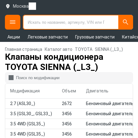
Москва
Акции
Легковые запчасти
Грузовые запчасти
Китайс
Главная страница
Каталог авто
TOYOTA
SIENNA (_L3_)
Клапаны кондиционера
TOYOTA SIENNA (_L3_)
Модификация
Объем
Двигатель
2.7 (ASL30_)
2672
Бензиновый двигатель
3.5 (GSL30_, GSL33_)
3456
Бензиновый двигатель
3.5 4WD (GSL35_)
3456
Бензиновый двигатель
3.5 4WD (GSL35_)
3456
Бензиновый двигатель