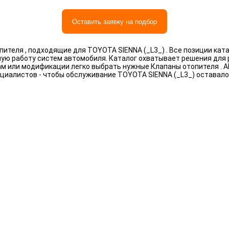
Оставить заявку на подбор
ителя , подходящие для TOYOTA SIENNA (_L3_) . Все позиции кат
ную работу систем автомобиля. Каталог охватывает решения для
рам или модификации легко выбрать нужные Клапаны отопителя . 
циалистов - чтобы обслуживание TOYOTA SIENNA (_L3_) оставал