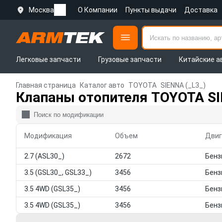
Москва
О Компании
Пункты выдачи
Доставка
Легковые запчасти
Грузовые запчасти
Китайские а
Главная страница
Каталог авто
TOYOTA
SIENNA (_L3_)
Клапаны отопителя TOYOTA SI
Модификация
Объем
Двиг
2.7 (ASL30_)
2672
3.5 (GSL30_, GSL33_)
3456
3.5 4WD (GSL35_)
3456
3.5 4WD (GSL35_)
3456