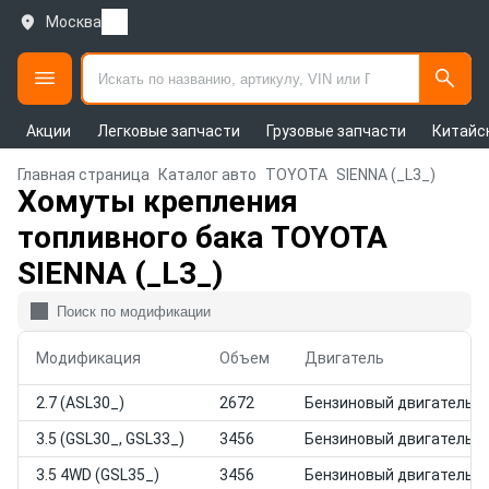
Москва
Акции
Легковые запчасти
Грузовые запчасти
Китайс
Главная страница
Каталог авто
TOYOTA
SIENNA (_L3_)
Хомуты крепления
топливного бака TOYOTA
SIENNA (_L3_)
Модификация
Объем
Двигатель
2.7 (ASL30_)
2672
Бензиновый двигатель
3.5 (GSL30_, GSL33_)
3456
Бензиновый двигатель
3.5 4WD (GSL35_)
3456
Бензиновый двигатель