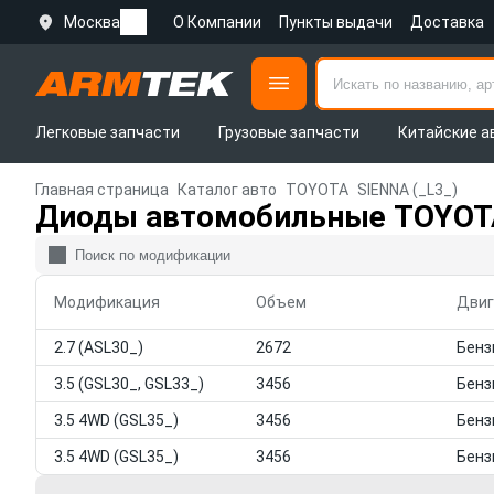
Москва
О Компании
Пункты выдачи
Доставка
Легковые запчасти
Грузовые запчасти
Китайские а
Главная страница
Каталог авто
TOYOTA
SIENNA (_L3_)
Диоды автомобильные TOYOTA
Модификация
Объем
Двиг
2.7 (ASL30_)
2672
3.5 (GSL30_, GSL33_)
3456
3.5 4WD (GSL35_)
3456
3.5 4WD (GSL35_)
3456