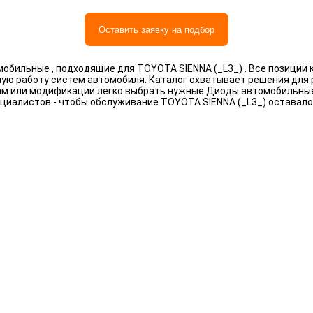
Оставить заявку на подбор
бильные , подходящие для TOYOTA SIENNA (_L3_) . Все позиции 
ную работу систем автомобиля. Каталог охватывает решения для
трам или модификации легко выбрать нужные Диоды автомобильные
циалистов - чтобы обслуживание TOYOTA SIENNA (_L3_) оставал