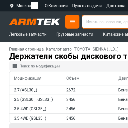
Москва
О Компании
Пункты выдачи
Доставка
Легковые запчасти
Грузовые запчасти
Китайские а
Главная страница
Каталог авто
TOYOTA
SIENNA (_L3_)
Держатели скобы дискового т
Модификация
Объем
Двиг
2.7 (ASL30_)
2672
3.5 (GSL30_, GSL33_)
3456
3.5 4WD (GSL35_)
3456
3.5 4WD (GSL35_)
3456