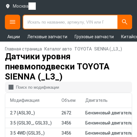
Москва
Акции
Легковые запчасти
Грузовые запчасти
Китайс
Главная страница
Каталог авто
TOYOTA
SIENNA (_L3_)
Датчики уровня
пневмоподвески TOYOTA
SIENNA (_L3_)
Модификация
Объем
Двигатель
2.7 (ASL30_)
2672
Бензиновый двигатель
3.5 (GSL30_, GSL33_)
3456
Бензиновый двигатель
3.5 4WD (GSL35_)
3456
Бензиновый двигатель