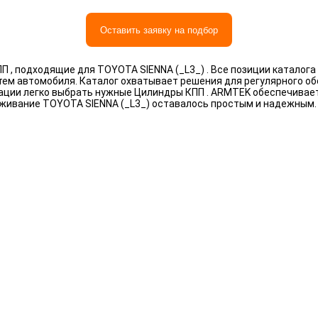
Оставить заявку на подбор
 , подходящие для TOYOTA SIENNA (_L3_) . Все позиции каталог
тем автомобиля. Каталог охватывает решения для регулярного о
ации легко выбрать нужные Цилиндры КПП . ARMTEK обеспечивает
живание TOYOTA SIENNA (_L3_) оставалось простым и надежным.