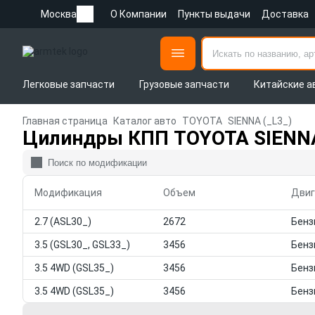
Москва
О Компании
Пункты выдачи
Доставка
Легковые запчасти
Грузовые запчасти
Китайские а
Главная страница
Каталог авто
TOYOTA
SIENNA (_L3_)
Цилиндры КПП TOYOTA SIENNA
Модификация
Объем
Двиг
2.7 (ASL30_)
2672
3.5 (GSL30_, GSL33_)
3456
3.5 4WD (GSL35_)
3456
3.5 4WD (GSL35_)
3456