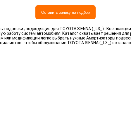
Оставить заявку на подбор
 подвески , подходящие для TOYOTA SIENNA (_L3_) . Все позици
ную работу систем автомобиля. Каталог охватывает решения для
рам или модификации легко выбрать нужные Амортизаторы подвес
циалистов - чтобы обслуживание TOYOTA SIENNA (_L3_) оставал